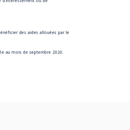
e d’intéressement ou de
néficier des aides allouées par le
rtée au mois de septembre 2020.