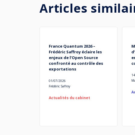
Articles similai
France Quantum 2026 –
M
Frédéric Saffroy éclaire les
d
enjeux de l’Open Source
e
confronté au contrôle des
c
exportations
14
Ma
01/07/2026
Frédéric Saffroy
A
Actualités du cabinet