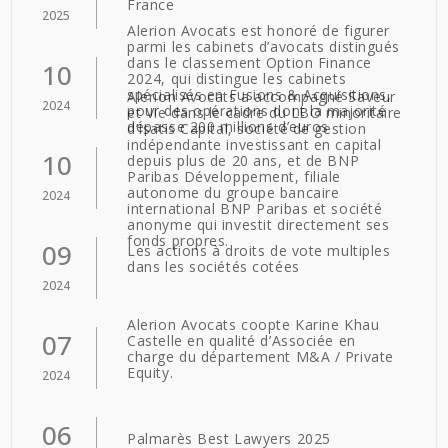
France
2025
Alerion Avocats est honoré de figurer
parmi les cabinets d’avocats distingués
dans le classement Option Finance
10
2024, qui distingue les cabinets
spécialisés en Fusions & Acquisitions,
Alerion Avocats a accompagné Saveur
2024
pour des opérations dont la majorité
et Vie dans le cadre du LBO minoritaire
dépasse 200 millions d’euros
d’Isatis Capital, société de gestion
indépendante investissant en capital
10
depuis plus de 20 ans, et de BNP
Paribas Développement, filiale
autonome du groupe bancaire
2024
international BNP Paribas et société
anonyme qui investit directement ses
fonds propres.
09
Les actions à droits de vote multiples
dans les sociétés cotées
2024
Alerion Avocats coopte Karine Khau
07
Castelle en qualité d’Associée en
charge du département M&A / Private
Equity.
2024
06
Palmarès Best Lawyers 2025