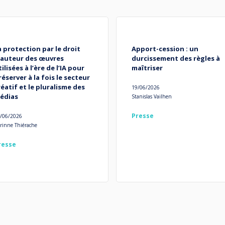
a protection par le droit
Apport-cession : un
’auteur des œuvres
durcissement des règles à
tilisées à l’ère de l’IA pour
maîtriser
réserver à la fois le secteur
réatif et le pluralisme des
19/06/2026
édias
Stanislas Vailhen
Presse
/06/2026
rinne Thiérache
resse