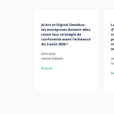
AI Act et Digital Omnibus :
L
les entreprises doivent-elles
d
revoir leur stratégie de
u
conformité avant l’échéance
p
du 2 août 2026 ?
c
m
03/07/2026
Corinne Thiérache
29
Co
Presse
P