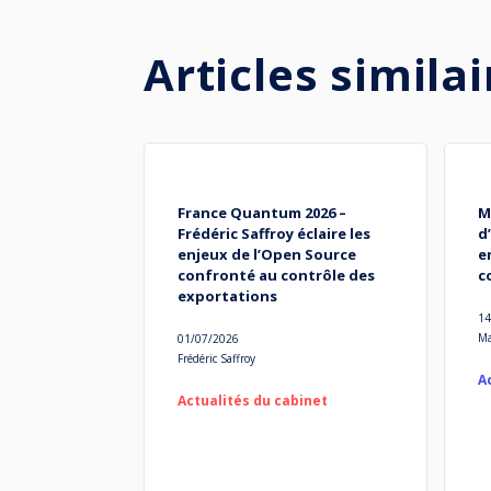
Articles similai
France Quantum 2026 –
M
Frédéric Saffroy éclaire les
d
enjeux de l’Open Source
e
confronté au contrôle des
c
exportations
14
Ma
01/07/2026
Frédéric Saffroy
A
Actualités du cabinet