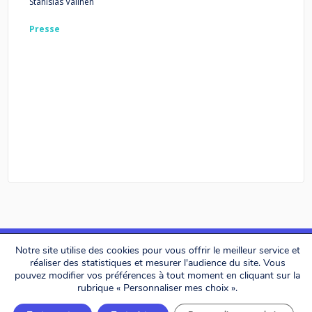
Stanislas Vailhen
Presse
Notre site utilise des cookies pour vous offrir le meilleur service et
réaliser des statistiques et mesurer l'audience du site. Vous
pouvez modifier vos préférences à tout moment en cliquant sur la
Alerion Avocats © 2026. All rights reserved.
rubrique « Personnaliser mes choix ».