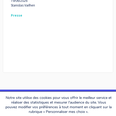
19/06/2026
Stanislas Vailhen
Presse
Notre site utilise des cookies pour vous offrir le meilleur service et
réaliser des statistiques et mesurer l'audience du site. Vous
pouvez modifier vos préférences à tout moment en cliquant sur la
Alerion Avocats © 2026. All rights reserved.
rubrique « Personnaliser mes choix ».