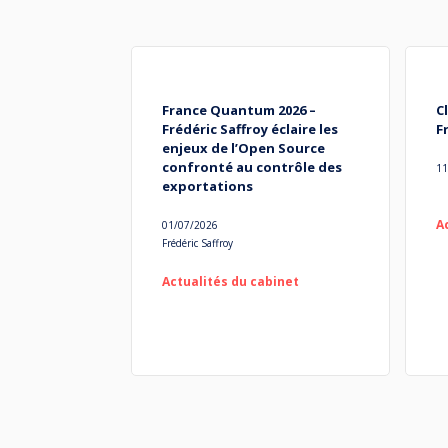
France Quantum 2026 –
C
Frédéric Saffroy éclaire les
F
enjeux de l’Open Source
confronté au contrôle des
11
exportations
A
01/07/2026
Frédéric Saffroy
Actualités du cabinet