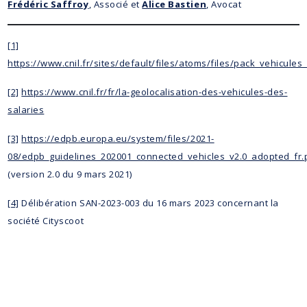
Frédéric Saffroy
, Associé et
Alice Bastien
, Avocat
[1]
https://www.cnil.fr/sites/default/files/atoms/files/pack_vehicul
[2]
https://www.cnil.fr/fr/la-geolocalisation-des-vehicules-des-
salaries
[3]
https://edpb.europa.eu/system/files/2021-
08/edpb_guidelines_202001_connected_vehicles_v2.0_adopted_fr.
(version 2.0 du 9 mars 2021)
[4]
Délibération SAN-2023-003 du 16 mars 2023 concernant la
société Cityscoot