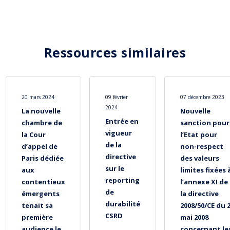
Ressources similaires
20 mars 2024
09 février
07 décembre 2023
2024
La nouvelle
Nouvelle
Entrée en
chambre de
sanction pour
vigueur
la Cour
l’Etat pour
de la
d’appel de
non-respect
directive
Paris dédiée
des valeurs
sur le
aux
limites fixées 
reporting
contentieux
l’annexe XI de
de
émergents
la directive
durabilité
tenait sa
2008/50/CE du 
CSRD
première
mai 2008
audience le
concernant le