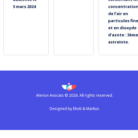
5 mars 2024
concentratio
de l’air en
particules fin
et en dioxyde
d’azote : 3èm
astreinte.
Alerion Avocats © 2026. All rights reserved.
Designed by
Eliott & Markus