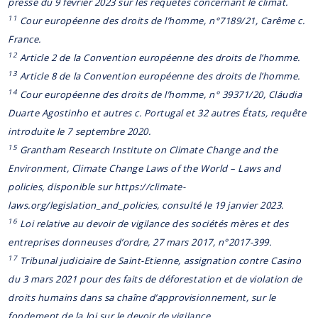
presse du 9 février 2023 sur les requêtes concernant le climat.
11
Cour européenne des droits de l’homme, n°7189/21, Carême c.
France.
12
Article 2 de la Convention européenne des droits de l’homme.
13
Article 8 de la Convention européenne des droits de l’homme.
14
Cour européenne des droits de l’homme, n° 39371/20, Cláudia
Duarte Agostinho et autres c. Portugal et 32 autres États, requête
introduite le 7 septembre 2020.
15
Grantham Research Institute on Climate Change and the
Environment, Climate Change Laws of the World – Laws and
policies, disponible sur https://climate-
laws.org/legislation_and_policies, consulté le 19 janvier 2023.
16
Loi relative au devoir de vigilance des sociétés mères et des
entreprises donneuses d’ordre, 27 mars 2017, n°2017-399.
17
Tribunal judiciaire de Saint-Etienne, assignation contre Casino
du 3 mars 2021 pour des faits de déforestation et de violation de
droits humains dans sa chaîne d’approvisionnement, sur le
fondement de la loi sur le devoir de vigilance.