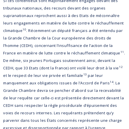
Si ces contentieux sont majoritairement engagés devant des
tribunaux nationaux, des recours devant des organes
supranationaux reprochent aussi à des Etats de méconnaître
leurs engagements en matière de lutte contre le réchauffement
10
climatique
. Récemment un député français a été entendu par
la Grande Chambre de la Cour européenne des droits de
l’homme (CEDH), concernant l’insuffisance de l’action de la
11
France en matière de lutte contre le réchauffement climatique
.
De même, six jeunes Portugais soutiennent ainsi, devant la
12
CEDH, que 33 Etats (dont la France) ont violé leur droit à la vie
13
et le respect de leur vie privée et familiale
par leur
14
manquement aux obligations issues de l’Accord de Paris
. La
Grande Chambre devra se pencher d'abord sur la recevabilité
de leur requête car celle-ci est présentée directement devant la
CEDH sans respecter la règle procédurale d’épuisement des
voies de recours internes. Les requérants prétendent qu’y
parvenir dans tous les États concernés représente une charge
excessive et disproportionnée par rapport à l’urgence