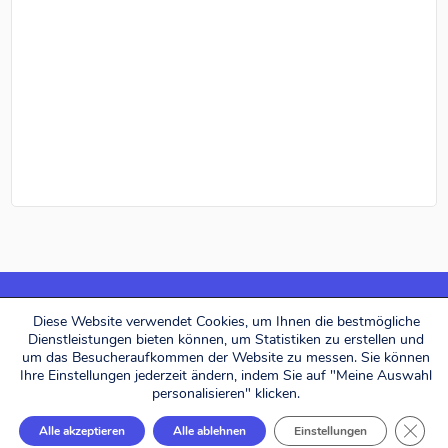
Diese Website verwendet Cookies, um Ihnen die bestmögliche
Dienstleistungen bieten können, um Statistiken zu erstellen und
Alerion Avocats © 2026. All rights reserved.
um das Besucheraufkommen der Website zu messen. Sie können
Ihre Einstellungen jederzeit ändern, indem Sie auf "Meine Auswahl
personalisieren" klicken.
Designed by
Eliott & Markus
GDPR 
Alle akzeptieren
Alle ablehnen
Einstellungen
FR
EN
DE