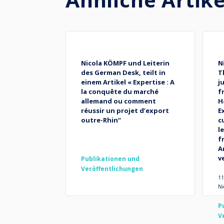
Nicola KÖMPF und Leiterin
N
des German Desk, teilt in
T
einem Artikel « Expertise : A
j
la conquête du marché
f
allemand ou comment
H
réussir un projet d’export
E
outre-Rhin“
c
l
f
A
v
Publikationen und
Veröffentlichungen
11
Ni
P
V