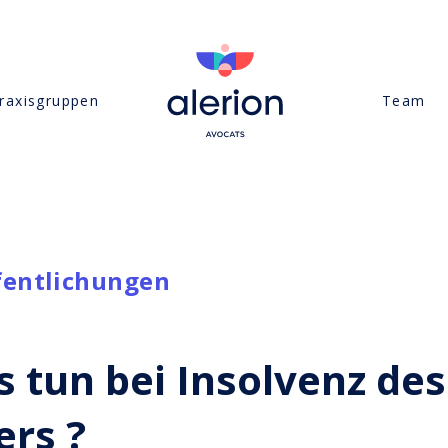
raxisgruppen
Team
fentlichungen
s tun bei Insolvenz des
ers ?