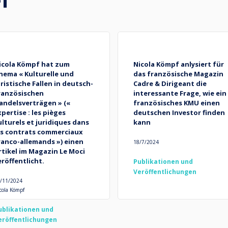
icola Kömpf hat zum
Nicola Kömpf anlysiert für
hema « Kulturelle und
das französische Magazin
uristische Fallen in deutsch-
Cadre & Dirigeant die
ranzösischen
interessante Frage, wie ein
andelsverträgen » («
französisches KMU einen
xpertise : les pièges
deutschen Investor finden
ulturels et juridiques dans
kann
es contrats commerciaux
ranco-allemands ») einen
18/7/2024
rtikel im Magazin Le Moci
eröffentlicht.
Publikationen und
Veröffentlichungen
/11/2024
cola Kömpf
ublikationen und
eröffentlichungen