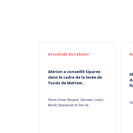
Actualités du cabinet
A
Alerion a conseillé Siparex
A
dans le cadre de la levée de
d
fonds de Maltem...
f
Pierre-Olivier Brouard, Stanislas Curien,
St
Benoît Deramoudt et Tom Ha