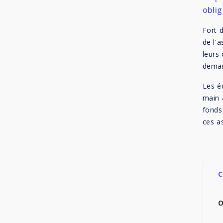
oblig
Fort 
de l'
leurs 
dema
Les é
main 
fonds 
ces a
C
O