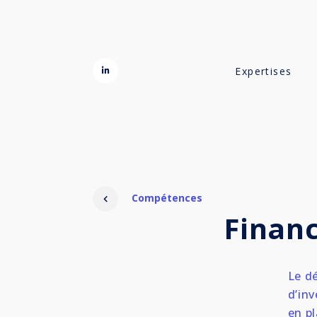
Expertises
Compétences
Finan
Le d
d’inv
en p