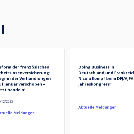
l
eform der französischen
Doing Business in
rbeitslosenversicherung:
Deutschland und Frankreic
eginn der Verhandlungen
Nicola Kömpf beim DFJ/AJFA
uf Januar verschoben –
Jahreskongress“
etzt handeln!
/12/2025
Aktuelle Meldungen
ktuelle Meldungen